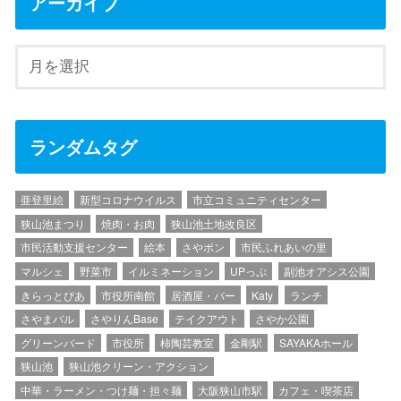
アーカイブ
ランダムタグ
亜登里絵
新型コロナウイルス
市立コミュニティセンター
狭山池まつり
焼肉・お肉
狭山池土地改良区
市民活動支援センター
絵本
さやポン
市民ふれあいの里
マルシェ
野菜市
イルミネーション
UPっぷ
副池オアシス公園
きらっとぴあ
市役所南館
居酒屋・バー
Katy
ランチ
さやまバル
さやりんBase
テイクアウト
さやか公園
グリーンバード
市役所
柿陶芸教室
金剛駅
SAYAKAホール
狭山池
狭山池クリーン・アクション
中華・ラーメン・つけ麺・担々麺
大阪狭山市駅
カフェ・喫茶店