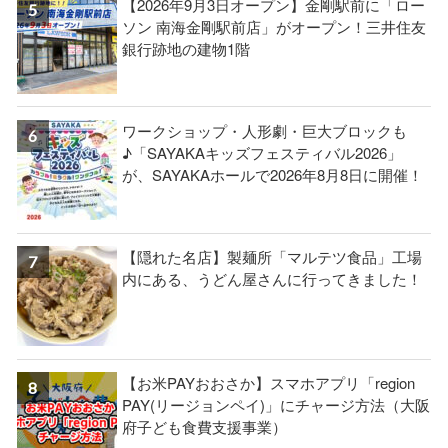
【2026年9月3日オープン】金剛駅前に「ロー
ソン 南海金剛駅前店」がオープン！三井住友
銀行跡地の建物1階
ワークショップ・人形劇・巨大ブロックも
♪「SAYAKAキッズフェスティバル2026」
が、SAYAKAホールで2026年8月8日に開催！
【隠れた名店】製麺所「マルテツ食品」工場
内にある、うどん屋さんに行ってきました！
【お米PAYおおさか】スマホアプリ「region
PAY(リージョンペイ)」にチャージ方法（大阪
府子ども食費支援事業）