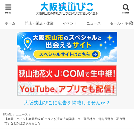
menu
search
ホーム
開店・閉店・休業
イベント
ニュース
セール・キャ
大阪狭山びこに広告を掲載しませんか？
HOME
ニュース
【楽天モバイル】楽天回線4Gエリアが拡大「大阪狭山市・富田林市・河内長野市・羽曳野
市」などが追加されました