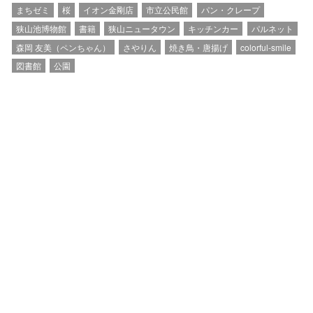
まちゼミ
桜
イオン金剛店
市立公民館
パン・クレープ
狭山池博物館
書籍
狭山ニュータウン
キッチンカー
パルネット
森岡 友美（ペンちゃん）
さやりん
焼き鳥・唐揚げ
colorful-smile
図書館
公園