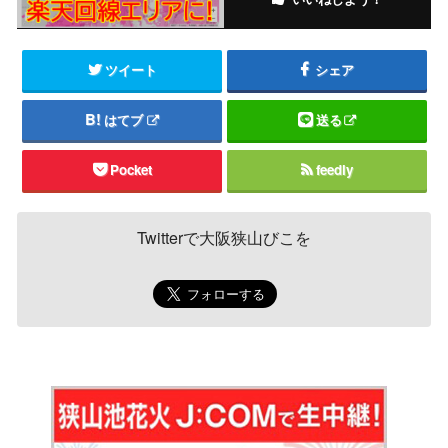
ツイート
シェア
はてブ
送る
Pocket
feedly
Twitterで大阪狭山びこを