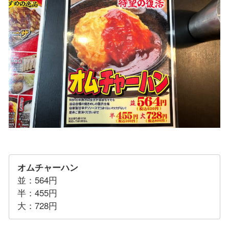
オムチャーハン
並：564円
半：455円
大：728円