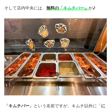
そして店内中央には、
無料の
「キムチバー
」
が♪
『
キムチバー
』という名前ですが、キムチ以外に「
に