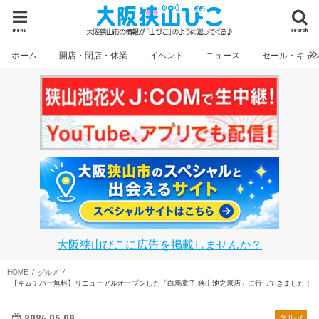
menu
search
ホーム
開店・閉店・休業
イベント
ニュース
セール・キャ
大阪狭山びこに広告を掲載しませんか？
HOME
グルメ
【キムチバー無料】リニューアルオープンした「白馬童子 狭山池之原店」に行ってきました！
2024.05.08
グルメ