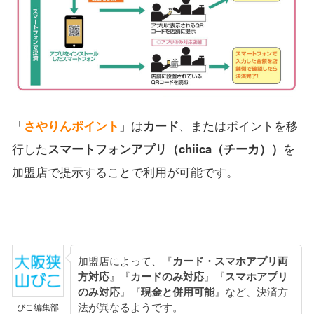
「
さやりんポイント
」は
カード
、またはポイントを移
行した
スマートフォンアプリ（chiica（チーカ））
を
加盟店で提示することで利用が可能です。
加盟店によって、『
カード・スマホアプリ両
方対応
』『
カードのみ対応
』『
スマホアプリ
のみ対応
』『
現金と併用可能
』など、決済方
法が異なるようです。
びこ編集部