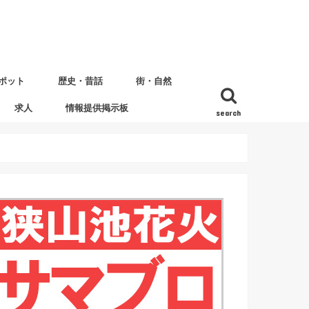
ポット
歴史・昔話
街・自然
求人
情報提供掲示板
search